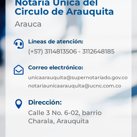
Notaría Única del
Circulo de Arauquita
Arauca
Líneas de atención:

(+57) 3114813506 - 3112648185
Correo electrónico:

unicaarauquita@supernotariado.gov.co
notariaunicaarauquita@ucnc.com.co
Dirección:

Calle 3 No. 6-02, barrio
Charala, Arauquita