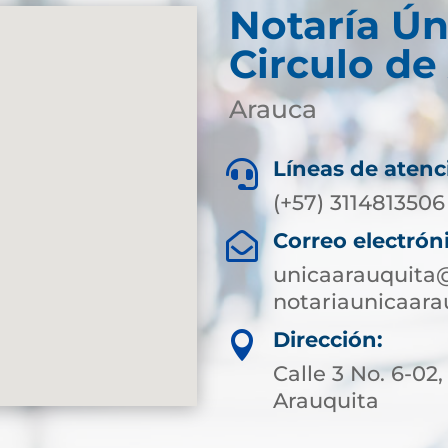
Notaría Ún
Circulo de
Arauca
Líneas de atenc

(+57) 3114813506
Correo electrón

unicaarauquita
notariaunicaar
Dirección:

Calle 3 No. 6-02,
Arauquita