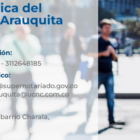
ica del
 Arauquita
ión:
 - 3112648185
ico:
@supernotariado.gov.co
auquita@ucnc.com.co
 barrio Charala,