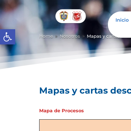
Inicio
Abrir barra de herramientas
Home
Nosotros
Mapas y cartas desc
9
9
Mapas y cartas desc
Mapa de Procesos