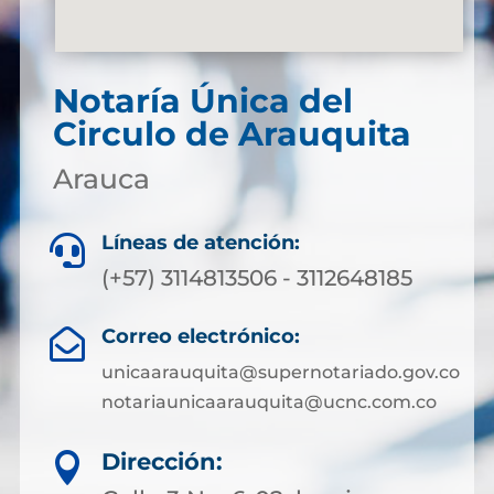
Notaría Única del
Circulo de Arauquita
Arauca
Líneas de atención:

(+57) 3114813506 - 3112648185
Correo electrónico:

unicaarauquita@supernotariado.gov.co
notariaunicaarauquita@ucnc.com.co
Dirección:
