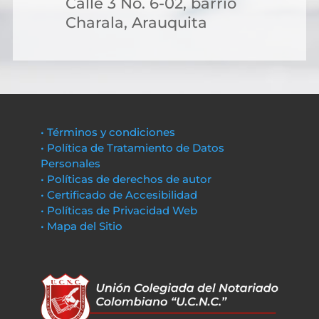
Calle 3 No. 6-02, barrio
Charala, Arauquita
• Términos y condiciones
• Política de Tratamiento de Datos
Personales
• Políticas de derechos de autor
• Certificado de Accesibilidad
• Políticas de Privacidad Web
• Mapa del Sitio