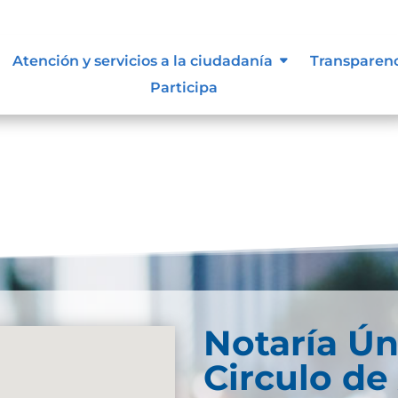
resultados
Atención y servicios a la ciudadanía
Transparen
Participa
se. Trate de perfeccionar su búsqueda o utilice la
Notaría Ún
Circulo de