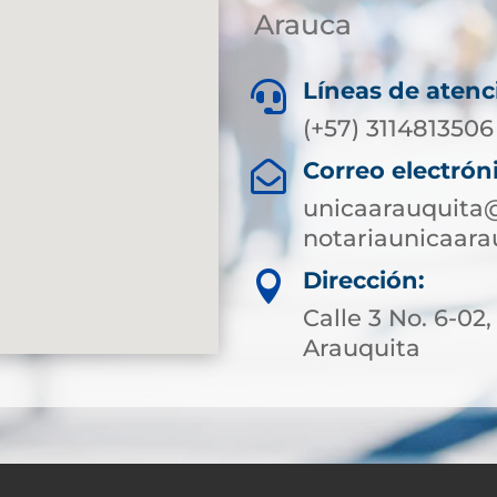
Arauca
Líneas de atenc

(+57) 3114813506
Correo electrón

unicaarauquita
notariaunicaar
Dirección:

Calle 3 No. 6-02,
Arauquita