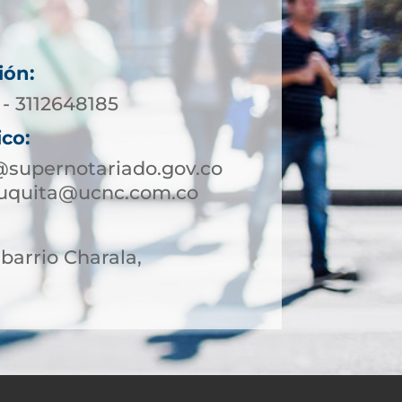
ión:
 - 3112648185
ico:
@supernotariado.gov.co
auquita@ucnc.com.co
 barrio Charala,