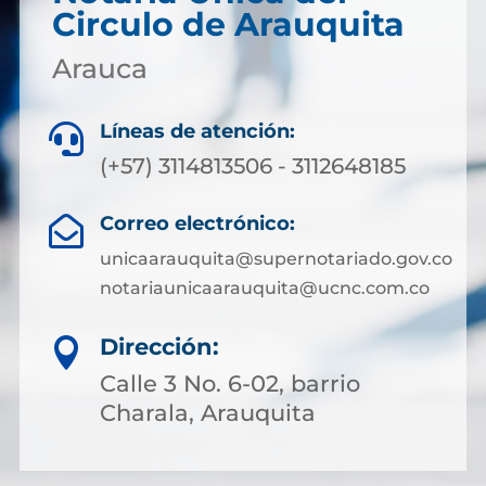
Circulo de Arauquita
Arauca
Líneas de atención:

(+57) 3114813506 - 3112648185
Correo electrónico:

unicaarauquita@supernotariado.gov.co
notariaunicaarauquita@ucnc.com.co
Dirección:

Calle 3 No. 6-02, barrio
Charala, Arauquita