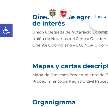
Directorio de agremiac
Inicio
de interés
Abrir barra de herramientas
Unión Colegiada de Notariado Colomb
Unión de Notarios del Centro Occide
Oriente Colombiano – UCONOR Unión d
Mapas y cartas descrip
Mapa de Procesos Procedimiento de Es
Procedimiento de Registro Civil Proce
Organigrama