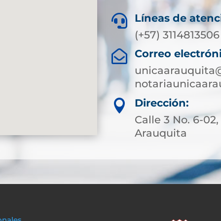
Líneas de atenc

(+57) 3114813506
Correo electrón

unicaarauquita
notariaunicaar
Dirección:

Calle 3 No. 6-02,
Arauquita
onales