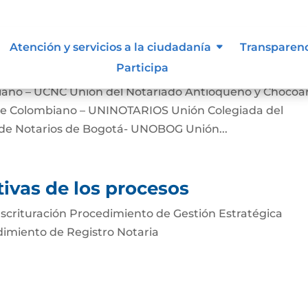
iones, asociaciones y otros grupo
Atención y servicios a la ciudadanía
Transparen
Participa
iano – UCNC Unión del Notariado Antioqueño y Chocoa
nte Colombiano – UNINOTARIOS Unión Colegiada del
e Notarios de Bogotá- UNOBOG Unión...
tivas de los procesos
crituración Procedimiento de Gestión Estratégica
dimiento de Registro Notaria