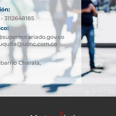
ión:
 - 3112648185
ico:
@supernotariado.gov.co
auquita@ucnc.com.co
 barrio Charala,