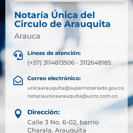
Notaría Única del
Circulo de Arauquita
Arauca
Líneas de atención:

(+57) 3114813506 - 3112648185
Correo electrónico:

unicaarauquita@supernotariado.gov.co
notariaunicaarauquita@ucnc.com.co
Dirección:

Calle 3 No. 6-02, barrio
Charala, Arauquita