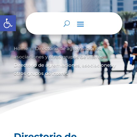
Abrir barra de herramientas
Home
Directorio de agremiaciones,
9
asociaciones y otros grupos de interés
9
Directorio de agremiaciones, asociaciones y
otros grupos de interés
Directorio de