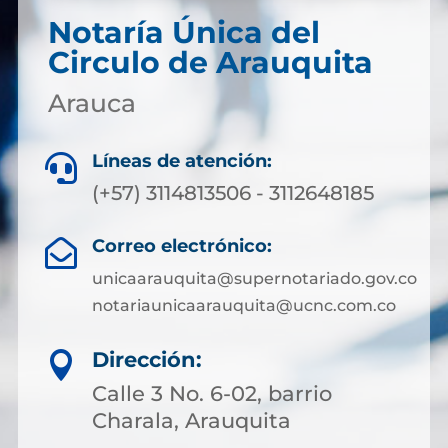
Notaría Única del
Circulo de Arauquita
Arauca
Líneas de atención:

(+57) 3114813506 - 3112648185
Correo electrónico:

unicaarauquita@supernotariado.gov.co
notariaunicaarauquita@ucnc.com.co
Dirección:

Calle 3 No. 6-02, barrio
Charala, Arauquita