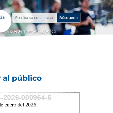
cia
 que puede afectar al público
 al público