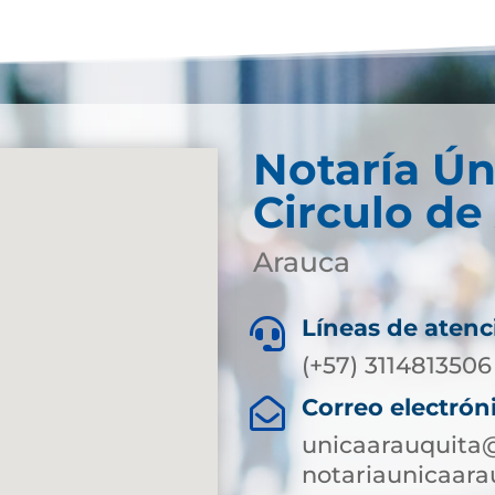
Notaría Ún
Circulo de
Arauca
Líneas de atenc

(+57) 3114813506
Correo electrón

unicaarauquita
notariaunicaar