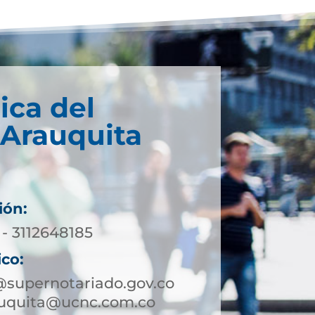
ica del
 Arauquita
ión:
 - 3112648185
ico:
@supernotariado.gov.co
auquita@ucnc.com.co