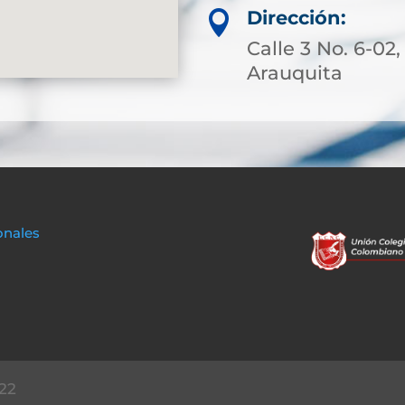
Dirección:

Calle 3 No. 6-02,
Arauquita
onales
22