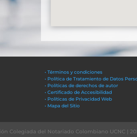
• Términos y condiciones
• Política de Tratamiento de Datos Pers
• Políticas de derechos de autor
• Certificado de Accesibilidad
• Políticas de Privacidad Web
• Mapa del Sitio
ón Colegiada del Notariado Colombiano UCNC | 20