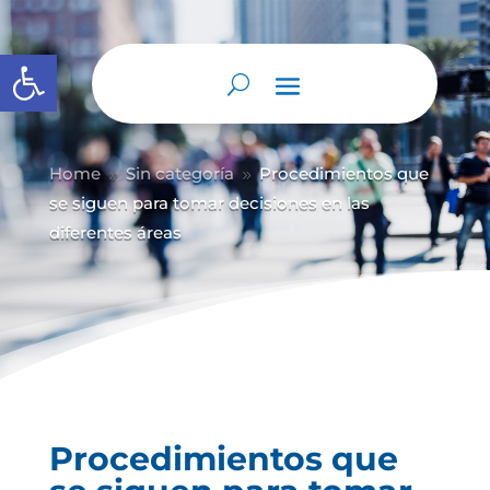
Abrir barra de herramientas
Home
Sin categoría
Procedimientos que
9
9
se siguen para tomar decisiones en las
diferentes áreas
Procedimientos que