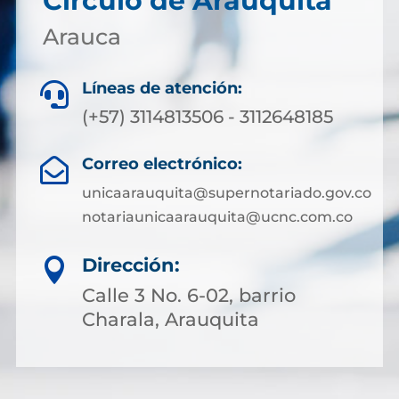
Circulo de Arauquita
Arauca
Líneas de atención:

(+57) 3114813506 - 3112648185
Correo electrónico:

unicaarauquita@supernotariado.gov.co
notariaunicaarauquita@ucnc.com.co
Dirección:

Calle 3 No. 6-02, barrio
Charala, Arauquita