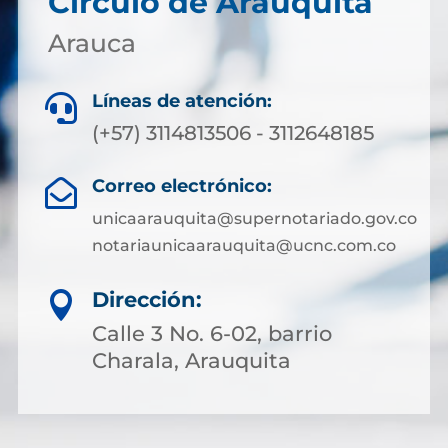
Circulo de Arauquita
Arauca
Líneas de atención:

(+57) 3114813506 - 3112648185
Correo electrónico:

unicaarauquita@supernotariado.gov.co
notariaunicaarauquita@ucnc.com.co
Dirección:

Calle 3 No. 6-02, barrio
Charala, Arauquita