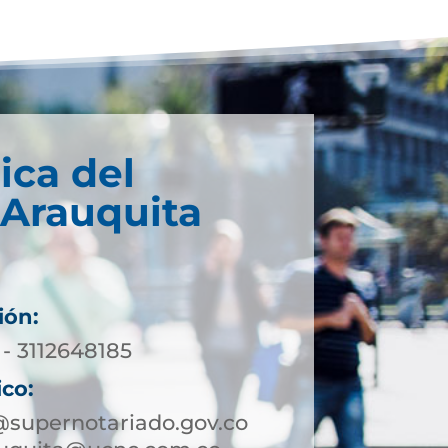
ica del
 Arauquita
ión:
 - 3112648185
ico:
@supernotariado.gov.co