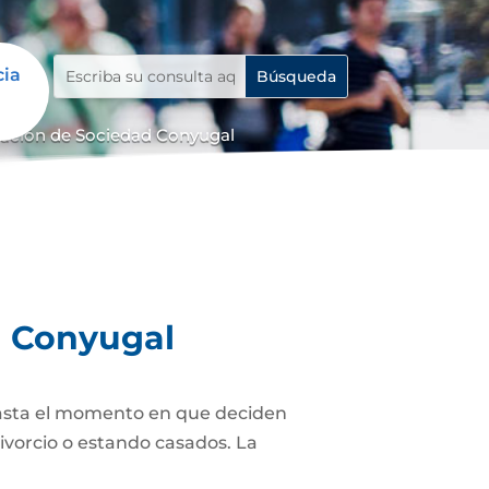
cia
dación de Sociedad Conyugal
d Conyugal
asta el momento en que deciden
ivorcio o estando casados. La