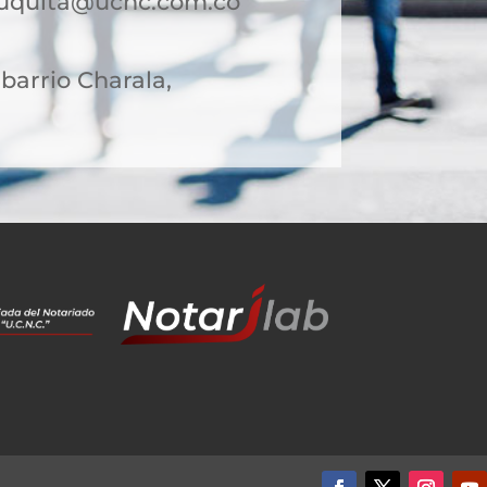
auquita@ucnc.com.co
 barrio Charala,