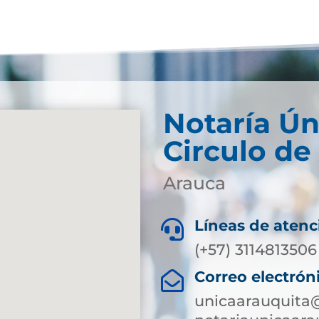
Notaría Ún
Circulo de
Arauca
Líneas de atenc

(+57) 3114813506
Correo electrón

unicaarauquita