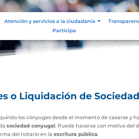
Atención y servicios a la ciudadanía
Transparen
Participa
ción de Sociedad Conyugal
Separación de Bienes o Liqui
9
es o Liquidación de Socieda
uirido los cónyuges desde el momento de casarse y h
ada
sociedad conyugal
. Puede hacerse con motivo del d
irma del notario en la
escritura pública
.