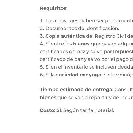
Requisitos:
Los cónyuges deben ser plenamente
Documentos de identificación.
Copia auténtica
del Registro Civil d
Si entre los
bienes
que hayan adquir
certificados de paz y salvo por
Impuest
certificado de paz y salvo por el pago 
Si en el inventario se incluyen deu
Si la
sociedad conyugal
se terminó, 
T
iempo estimado de entrega
:
Consulte
bienes
que se van a repartir y de incum
Costo:
SÍ
. Según tarifa notarial.