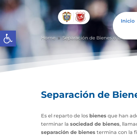
Inicio
Abrir barra de herramientas
Home
Separación de Bienes o Liquida
9
Separación de Bien
Es el reparto de los
bienes
que han adq
terminar la
sociedad de bienes
, llam
separación de bienes
termina con la f