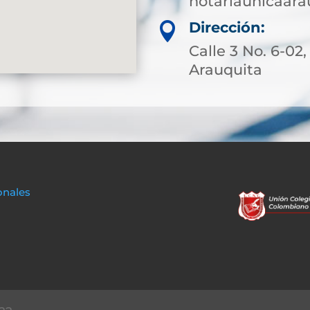
notariaunicaar
Dirección:

Calle 3 No. 6-02,
Arauquita
onales