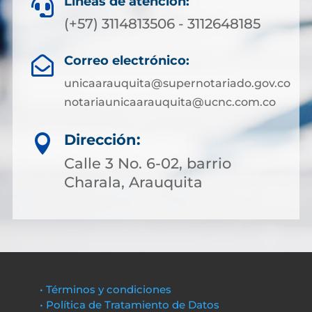
Líneas de atención:

(+57) 3114813506 - 3112648185
Correo electrónico:

unicaarauquita@supernotariado.gov.co
notariaunicaarauquita@ucnc.com.co
Dirección:

Calle 3 No. 6-02, barrio
Charala, Arauquita
• Términos y condiciones
• Política de Tratamiento de Datos