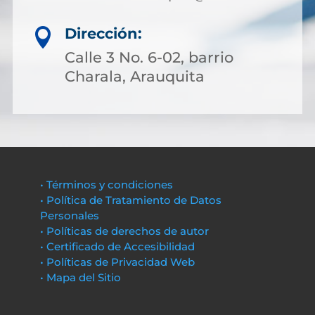
Dirección:

Calle 3 No. 6-02, barrio
Charala, Arauquita
• Términos y condiciones
• Política de Tratamiento de Datos
Personales
• Políticas de derechos de autor
• Certificado de Accesibilidad
• Políticas de Privacidad Web
• Mapa del Sitio