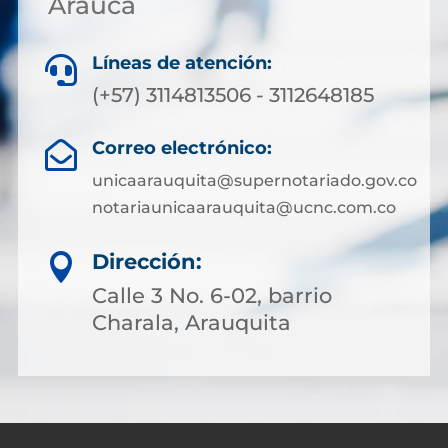
Arauca
Líneas de atención:

(+57) 3114813506 - 3112648185
Correo electrónico:

unicaarauquita@supernotariado.gov.co
notariaunicaarauquita@ucnc.com.co
Dirección:

Calle 3 No. 6-02, barrio
Charala, Arauquita