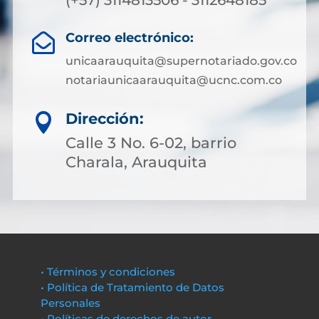
(+57) 3114813506 - 3112648185
Correo electrónico:

unicaarauquita@supernotariado.gov.co
notariaunicaarauquita@ucnc.com.co
Dirección:

Calle 3 No. 6-02, barrio
Charala, Arauquita
• Términos y condiciones
• Política de Tratamiento de Datos
Personales
• Políticas de derechos de autor