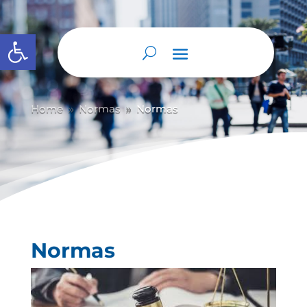
Abrir barra de herramientas
Home
Normas
Normas
9
9
Normas