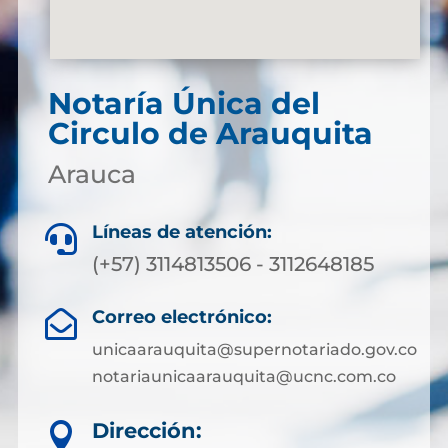
Notaría Única del
Circulo de Arauquita
Arauca
Líneas de atención:

(+57) 3114813506 - 3112648185
Correo electrónico:

unicaarauquita@supernotariado.gov.co
notariaunicaarauquita@ucnc.com.co
Dirección:
