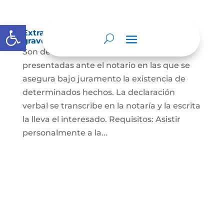
Abrir barra de herramientas
Extra-proceso o declaración bajo la
gravedad de juramento
Son declaraciones verbales o escritas
presentadas ante el notario en las que se
asegura bajo juramento la existencia de
determinados hechos. La declaración
verbal se transcribe en la notaría y la escrita
la lleva el interesado. Requisitos: Asistir
personalmente a la...