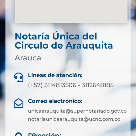
Notaría Única del
Circulo de Arauquita
Arauca
Líneas de atención:

(+57) 3114813506 - 3112648185
Correo electrónico:

unicaarauquita@supernotariado.gov.co
notariaunicaarauquita@ucnc.com.co
Dirección: