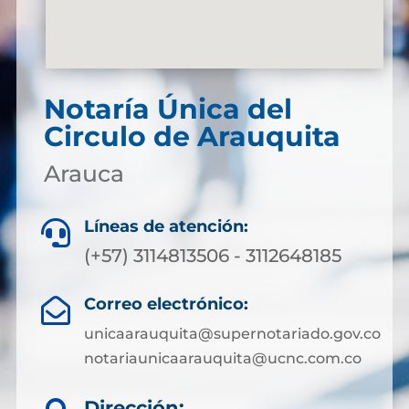
Notaría Única del
Circulo de Arauquita
Arauca
Líneas de atención:

(+57) 3114813506 - 3112648185
Correo electrónico:

unicaarauquita@supernotariado.gov.co
notariaunicaarauquita@ucnc.com.co
Dirección: