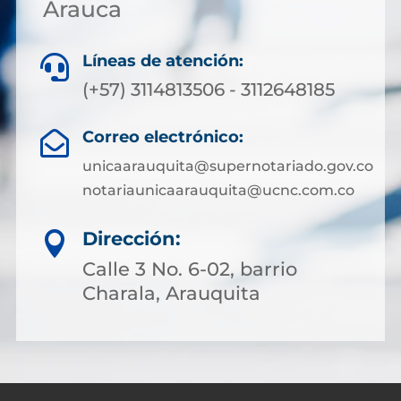
Arauca
Líneas de atención:

(+57) 3114813506 - 3112648185
Correo electrónico:

unicaarauquita@supernotariado.gov.co
notariaunicaarauquita@ucnc.com.co
Dirección:

Calle 3 No. 6-02, barrio
Charala, Arauquita