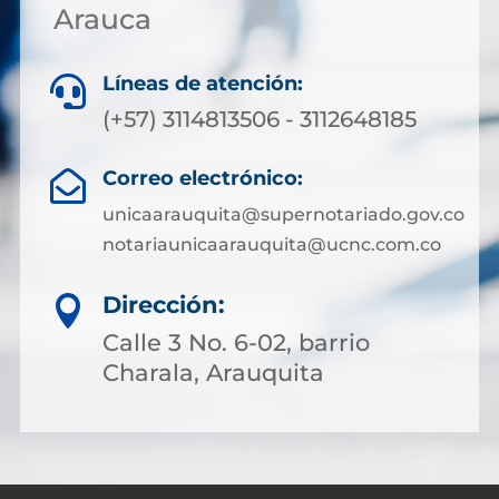
Arauca
Líneas de atención:

(+57) 3114813506 - 3112648185
Correo electrónico:

unicaarauquita@supernotariado.gov.co
notariaunicaarauquita@ucnc.com.co
Dirección:

Calle 3 No. 6-02, barrio
Charala, Arauquita