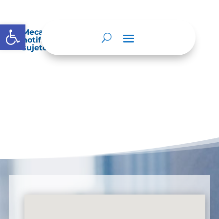
Abrir barra de herramientas
Mecanismos internos de supervisión,
notificación y vigilancia pertinente del
sujeto obligado