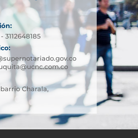
ión:
 - 3112648185
ico:
@supernotariado.gov.co
auquita@ucnc.com.co
 barrio Charala,