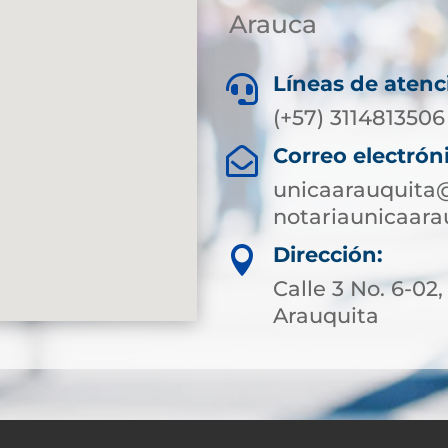
Arauca
Líneas de atenc

(+57) 3114813506
Correo electrón

unicaarauquita
notariaunicaar
Dirección:

Calle 3 No. 6-02,
Arauquita