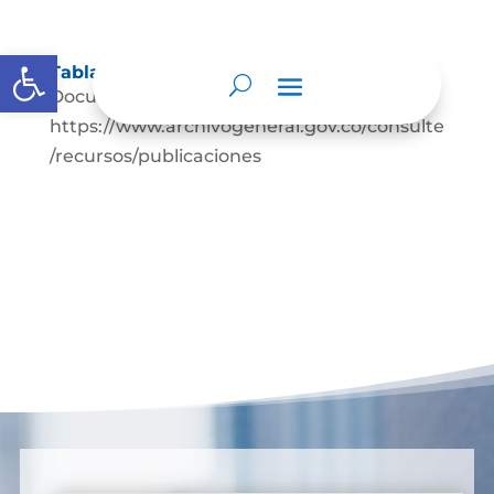
Abrir barra de herramientas
Tablas de retención documental
Documentación de apoyo
https://www.archivogeneral.gov.co/consulte
/recursos/publicaciones