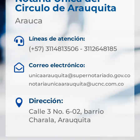
Circulo de Arauquita
Arauca
Líneas de atención:

(+57) 3114813506 - 3112648185
Correo electrónico:

unicaarauquita@supernotariado.gov.co
notariaunicaarauquita@ucnc.com.co
Dirección:

Calle 3 No. 6-02, barrio
Charala, Arauquita