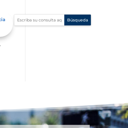
cia
er
y