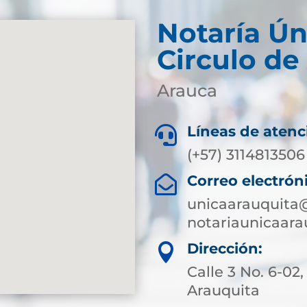
Notaría Ún
Circulo de
Arauca
Líneas de atenc

(+57) 3114813506
Correo electrón

unicaarauquita
notariaunicaar
Dirección:

Calle 3 No. 6-02,
Arauquita