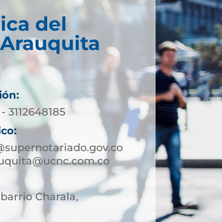
ica del
 Arauquita
ión:
 - 3112648185
ico:
@supernotariado.gov.co
auquita@ucnc.com.co
 barrio Charala,