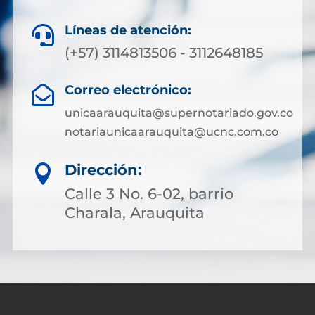
Líneas de atención:

(+57) 3114813506 - 3112648185
Correo electrónico:

unicaarauquita@supernotariado.gov.co
notariaunicaarauquita@ucnc.com.co
Dirección:

Calle 3 No. 6-02, barrio
Charala, Arauquita